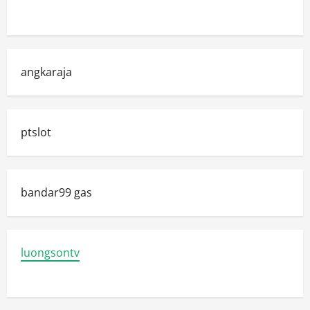
angkaraja
ptslot
bandar99 gas
luongsontv