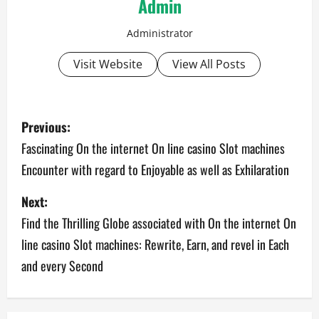
Admin
Administrator
Visit Website
View All Posts
P
Previous:
o
Fascinating On the internet On line casino Slot machines
Encounter with regard to Enjoyable as well as Exhilaration
s
Next:
t
Find the Thrilling Globe associated with On the internet On
n
line casino Slot machines: Rewrite, Earn, and revel in Each
a
and every Second
v