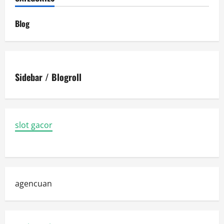
Blog
Sidebar / Blogroll
slot gacor
agencuan