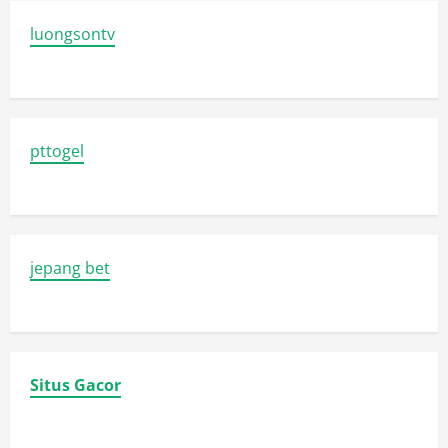
luongsontv
pttogel
jepang bet
Situs Gacor