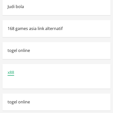
Judi bola
168 games asia link alternatif
togel online
x88
togel online