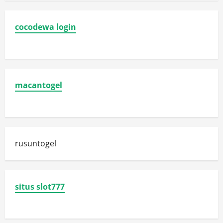
cocodewa login
macantogel
rusuntogel
situs slot777