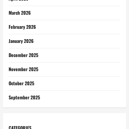
March 2026
February 2026
January 2026
December 2025
November 2025
October 2025
September 2025
CATEGORIES