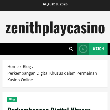
Skip
August 8, 2026
to
content
zenithplaycasino
WATCH
Home
Blog
Perkembangan Digital Khusus dalam Permainan
Kasino Online
Blog