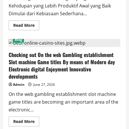
enjoy
บน
their
Kehidupan yang Lebih Produktif Awal yang Baik
เว็บ
favorite
ใน
games
Dimulai dari Kebiasaan Sederhana...
ปัจจุบัน
whenever
they
have
Read
Read More
free
more
time.
about
Modern
Mengenal
Blog
technology
Fitur
also
Modern
allows
yang
smooth
Disukai
Checking out On the web Gambling establishment
gameplay,
Banyak
attractive
Slot machine Game titles By means of Modern day
Pengguna
graphics,
Electronic digital Enjoyment Innovative
immersive
soundtracks,
developments
and
creative
bonus
Admin
June 27, 2026
features
that
On the web gambling establishment slot machine
make
every
game titles are becoming an important area of the
gaming
session
electronic...
feel
fresh
and
Read
Read More
enjoyable.
more