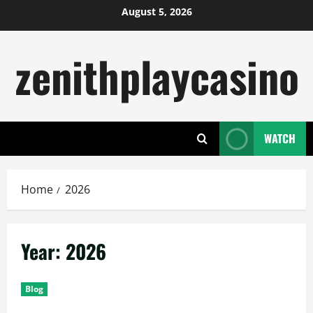
Skip
August 5, 2026
to
content
zenithplaycasino
WATCH
Home
2026
Year:
2026
Blog