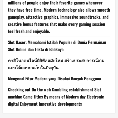
millions of people enjoy their favorite games whenever
they have free time. Modern technology also allows smooth
gameplay, attractive graphics, immersive soundtracks, and
creative bonus features that make every gaming session
feel fresh and enjoyable.
Slot Gacor: Memahami Istilah Populer di Dunia Permainan
Slot Online dan Fakta di Baliknya
คาสิโนออนไลน์ดิจิทัลสมัยใหม่ สร้างประสบการณ์เกม
แบบโต้ตอบบนเว็บในปัจจุบัน
Mengenal Fitur Modern yang Disukai Banyak Pengguna
Checking out On the web Gambling establishment Slot
machine Game titles By means of Modern day Electronic
digital Enjoyment Innovative developments