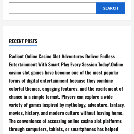
SEARCH
RECENT POSTS
Radiant Online Casino Slot Adventures Deliver Endless
Entertainment With Smart Play Every Session Today\Online
casino slot games have become one of the most popular
forms of digital entertainment because they combine
colorful themes, engaging features, and the excitement of
chance in a simple format. Players can explore a wide
variety of games inspired by mythology, adventure, fantasy,
movies, history, and modern culture without leaving home.
The convenience of accessing online casino slot platforms
through computers, tablets, or smartphones has helped