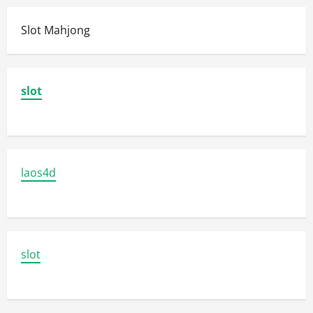
Slot Mahjong
slot
laos4d
slot