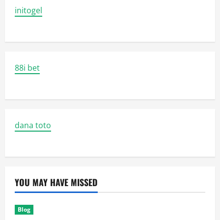
initogel
88i bet
dana toto
YOU MAY HAVE MISSED
Blog