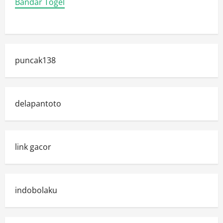
Bandar Togel
puncak138
delapantoto
link gacor
indobolaku