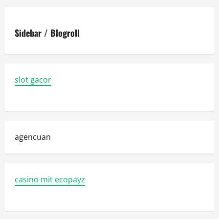
Sidebar / Blogroll
slot gacor
agencuan
casino mit ecopayz