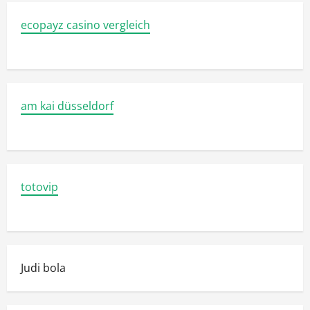
ecopayz casino vergleich
am kai düsseldorf
totovip
Judi bola